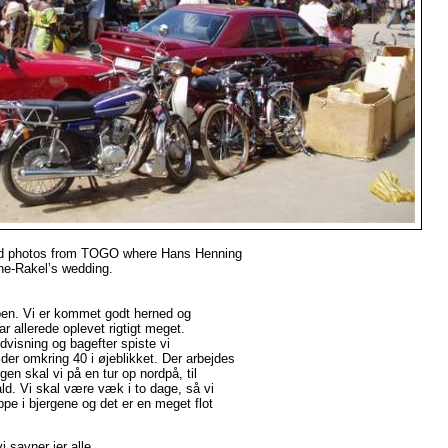
 and photos from TOGO where Hans Henning
ne-Rakel’s wedding.
ruppen. Vi er kommet godt herned og
ar allerede oplevet rigtigt meget.
ndvisning og bagefter spiste vi
er omkring 40 i øjeblikket. Der arbejdes
en skal vi på en tur op nordpå, til
ld. Vi skal være væk i to dage, så vi
ppe i bjergene og det er en meget flot
i savner jer alle.