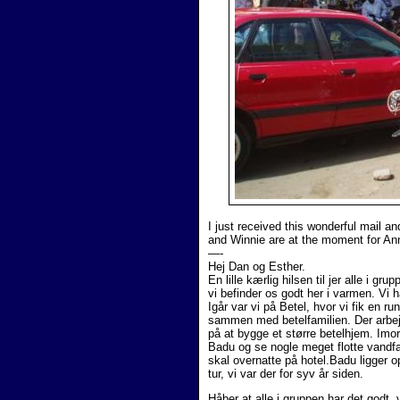
I just received this wonderful mail
and Winnie are at the moment for An
—-
Hej Dan og Esther.
En lille kærlig hilsen til jer alle i g
vi befinder os godt her i varmen. Vi h
Igår var vi på Betel, hvor vi fik en ru
sammen med betelfamilien. Der arbejd
på at bygge et større betelhjem. Imorg
Badu og se nogle meget flotte vandfa
skal overnatte på hotel.Badu ligger o
tur, vi var der for syv år siden.
Håber at alle i gruppen har det godt, v